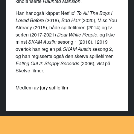
kinolanserte
Haunted Mansion
.
Han har også klippet Netflix’
To All The Boys I
Loved Before
(2018),
Bad Hair
(2020), Miss You
Already (2015), både spillefilmen (2014) og tv-
serien (2017-2021)
Dear White People
, og ikke
minst
SKAM Austin
sesong 1 (2018). I 2019
overtok han regien på
SKAM Austin
sesong 2,
og han regisserte også den skeive spillefilmen
Eating Out 2: Sloppy Seconds
(2006), vist på
Skeive filmer.
Medlem av
jury spillefilm