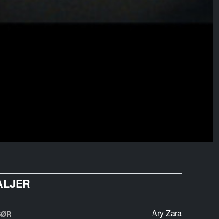
ALJER
Ary Zara
SØR