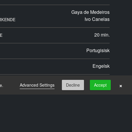
Gaya de Medeiros
Ivo Canelas
RKENDE
20 min.
E
Portugisisk
Engelsk
×
Advanced Settings
Decline
Accept
e.
ILER