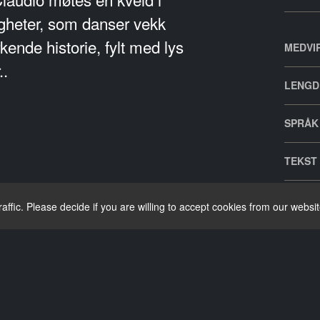
igheter, som danser vekk
rkende historie, fylt med lys
MEDVI
..
LENGD
SPRÅK
TEKST
ffic. Please decide if you are willing to accept cookies from our websit
TRA