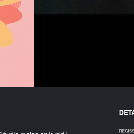
DET
REGIS
láudio møtes en kveld i