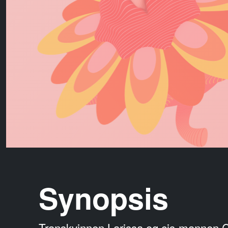
Synopsis
Transkvinnen Larissa og cis-mannen C