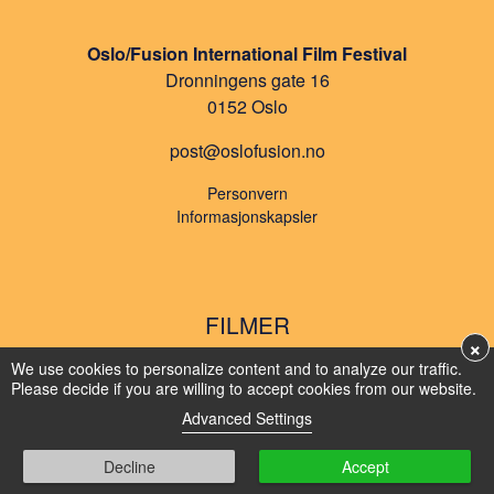
Oslo/Fusion International Film Festival
Dronningens gate 16
0152 Oslo
post@oslofusion.no
Personvern
Informasjonskapsler
FILMER
×
We use cookies to personalize content and to analyze our traffic.
SPESIALVISNINGER
Please decide if you are willing to accept cookies from our website.
Advanced Settings
PROGRAM
Decline
Accept
AKTUELT