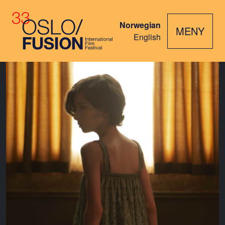
Norwegian
MENY
English