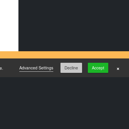
×
Advanced Settings
Decline
Accept
e.
FILMER
SPESIALVISNINGER
PROGRAM
AKTUELT