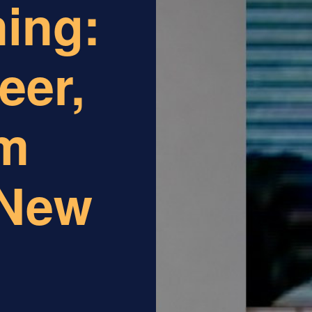
ning:
eer,
om
 New