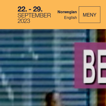
Norwegian
MENY
English