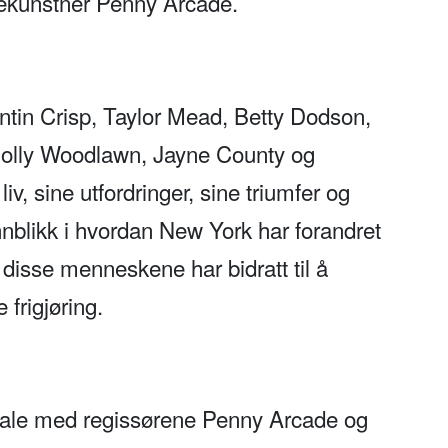
ekunstner Penny Arcade.
ntin Crisp, Taylor Mead, Betty Dodson,
olly Woodlawn, Jayne County og
iv, sine utfordringer, sine triumfer og
innblikk i hvordan New York har forandret
disse menneskene har bidratt til å
frigjøring.
amtale med regissørene Penny Arcade og