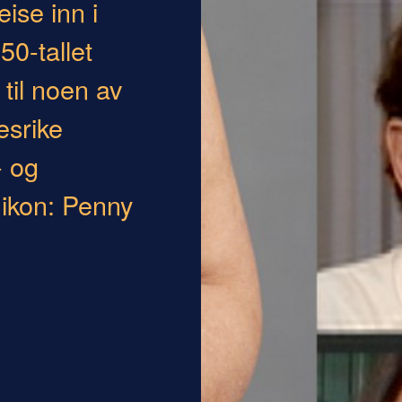
ise inn i
0-tallet
til noen av
esrike
- og
 ikon: Penny