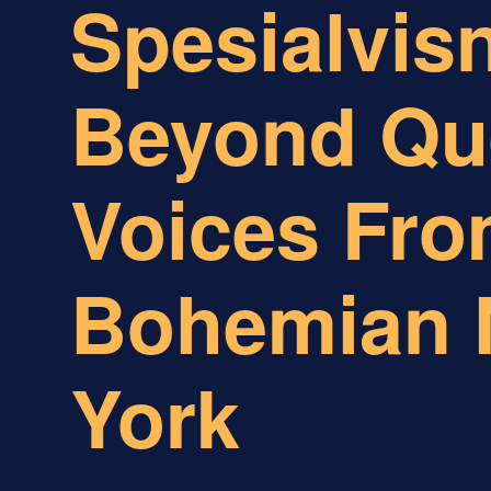
Spesialvis
Beyond Qu
Voices Fr
Bohemian
York